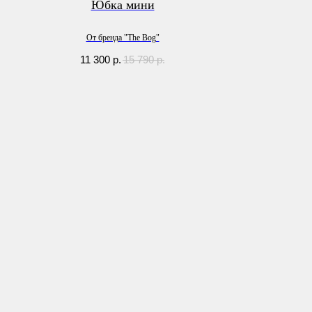
Юбка мини
От бренда "The Bog"
11 300
р.
15 790
р.