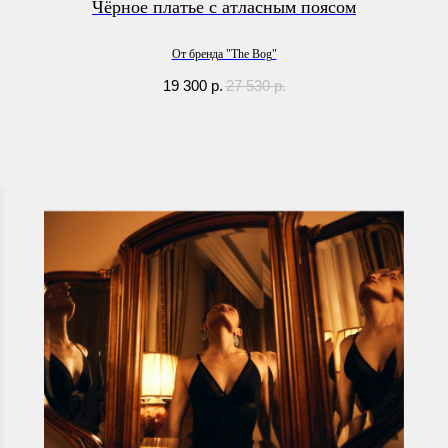
Чёрное платье с атласным поясом
От бренда "The Bog"
19 300
р.
27 530
р.