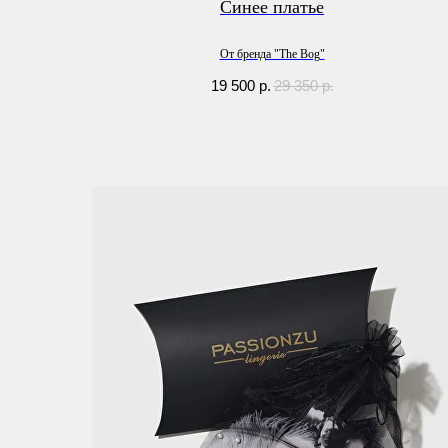
Синее платье
От бренда "The Bog"
19 500
р.
29 350
р.