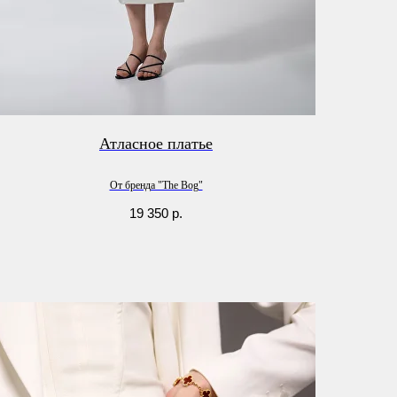
Атласное платье
От бренда "The Bog"
19 350
р.