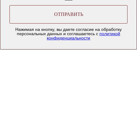
ОТПРАВИТЬ
Нажимая на кнопку, вы даете согласие на обработку
персональных данных и соглашаетесь c
политикой
Персональный подбор белья
конфиденциальности
Этот веб-сайт использует файлы cookie, чтобы гарантировать, что вы
OK
получите наилучший опыт