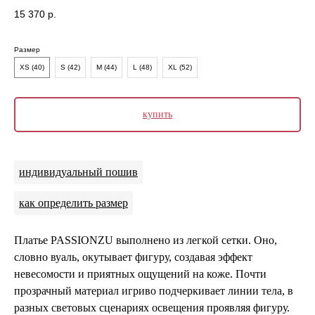
15 370
р.
Размер
XS (40)
S (42)
M (44)
L (48)
XL (52)
купить
индивидуальный пошив
как определить размер
Платье PASSIONZU выполнено из легкой сетки. Оно,
словно вуаль, окутывает фигуру, создавая эффект
невесомости и приятных ощущений на коже. Почти
прозрачный материал игриво подчеркивает линии тела, в
разных световых сценариях освещения проявляя фигуру.