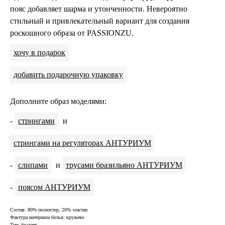
пояс добавляет шарма и утонченности. Невероятно
стильный и привлекательный вариант для создания
роскошного образа от PASSIONZU.
хочу в подарок
добавить подарочную упаковку
Дополните образ моделями:
-
стрингами
и
стрингами на регуляторах АНТУРИУМ
-
слипами
и
трусами бразильяно АНТУРИУМ
-
поясом АНТУРИУМ
Состав: 80% полиэстер, 20% эластан
Фактура материала белья: кружево
Тип: бралетт